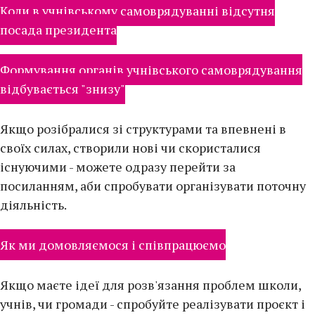
Коли в учнівському самоврядуванні відсутня
посада президента
Формування органів учнівського самоврядування
відбувається "знизу"
Якщо розібралися зі структурами та впевнені в
своїх силах, створили нові чи скористалися
існуючими - можете одразу перейти за
посиланням, аби спробувати організувати поточну
діяльність.
Як ми домовляємося і співпрацюємо
Якщо маєте ідеї для розв'язання проблем школи,
учнів, чи громади - спробуйте реалізувати проєкт і